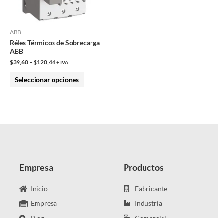
opciones
se
pueden
ABB
Réles Térmicos de Sobrecarga
elegir
ABB
en
$
39,60
–
$
120,44
+ IVA
la
Seleccionar opciones
página
de
producto
Empresa
Productos
Inicio
Fabricante
Empresa
Industrial
Blog
Comercial