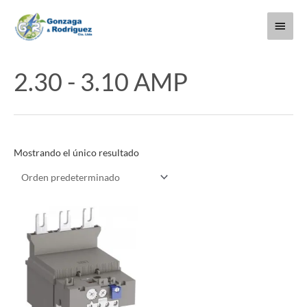
Ir
Menú
al
contenido
princi
2.30 - 3.10 AMP
Mostrando el único resultado
Este
producto
tiene
múltiples
variantes.
Las