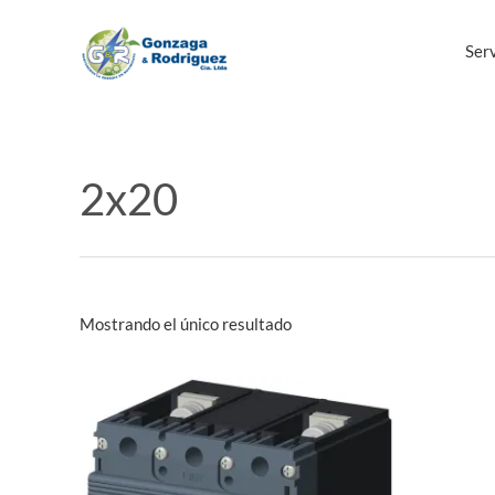
Ir
al
Serv
contenido
2x20
Mostrando el único resultado
Este
producto
tiene
múltiples