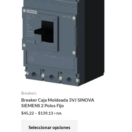
variantes.
Las
opciones
se
pueden
elegir
en
la
página
de
producto
Breakers
Breaker Caja Moldeada 3VJ SINOVA
SIEMENS 2 Polos Fijo
$
45,22
–
$
139,13
+ IVA
Seleccionar opciones