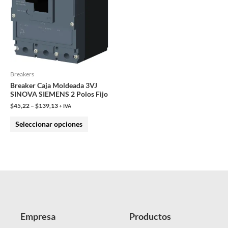
opciones
se
pueden
elegir
en
la
Breakers
página
Breaker Caja Moldeada 3VJ
SINOVA SIEMENS 2 Polos Fijo
de
$
45,22
–
$
139,13
+ IVA
producto
Seleccionar opciones
Empresa
Productos