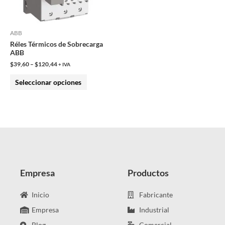
opciones
se
pueden
ABB
Réles Térmicos de Sobrecarga
elegir
ABB
en
$
39,60
–
$
120,44
+ IVA
la
Seleccionar opciones
página
de
producto
Empresa
Productos
Inicio
Fabricante
Empresa
Industrial
Blog
Comercial