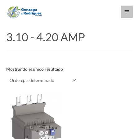
Ir
Menú
al
contenido
princi
3.10 - 4.20 AMP
Mostrando el único resultado
Este
producto
tiene
múltiples
variantes.
Las