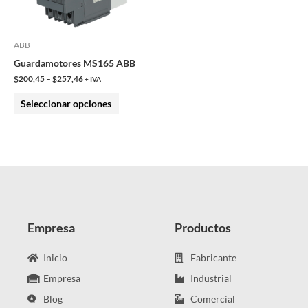
opciones
se
pueden
ABB
elegir
Guardamotores MS165 ABB
en
$
200,45
–
$
257,46
+ IVA
la
Seleccionar opciones
página
de
producto
Empresa
Productos
Inicio
Fabricante
Empresa
Industrial
Blog
Comercial