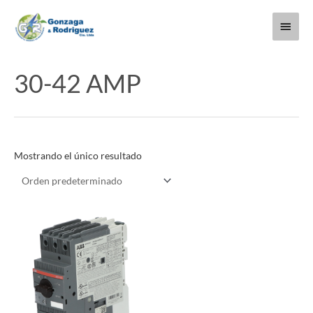
Ir
Menú
al
contenido
princi
30-42 AMP
Mostrando el único resultado
Este
producto
tiene
múltiples
variantes.
Las