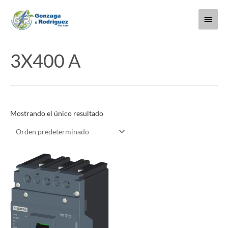
Ir
Menú
al
contenido
princi
3X400 A
Mostrando el único resultado
Este
producto
tiene
múltiples
variantes.
Las