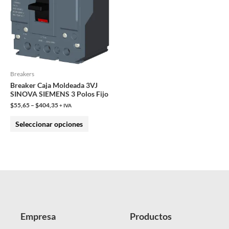
opciones
se
pueden
elegir
en
la
Breakers
página
Breaker Caja Moldeada 3VJ
SINOVA SIEMENS 3 Polos Fijo
de
$
55,65
–
$
404,35
+ IVA
producto
Seleccionar opciones
Empresa
Productos