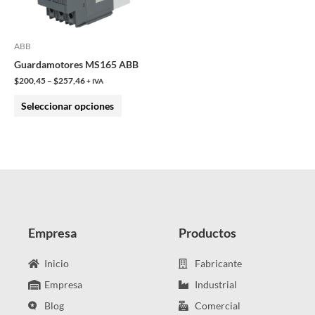
opciones
se
pueden
ABB
elegir
Guardamotores MS165 ABB
en
$
200,45
–
$
257,46
+ IVA
la
Seleccionar opciones
página
de
producto
Empresa
Productos
Inicio
Fabricante
Empresa
Industrial
Blog
Comercial