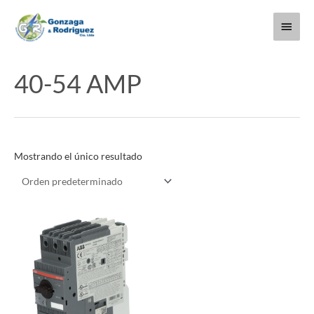
Ir
Menú
al
contenido
princi
40-54 AMP
Mostrando el único resultado
Este
producto
tiene
múltiples
variantes.
Las