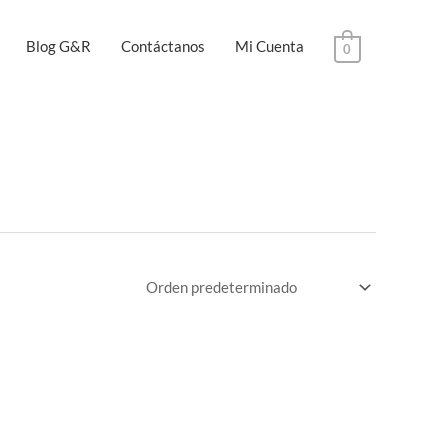
Blog G&R
Contáctanos
Mi Cuenta
0