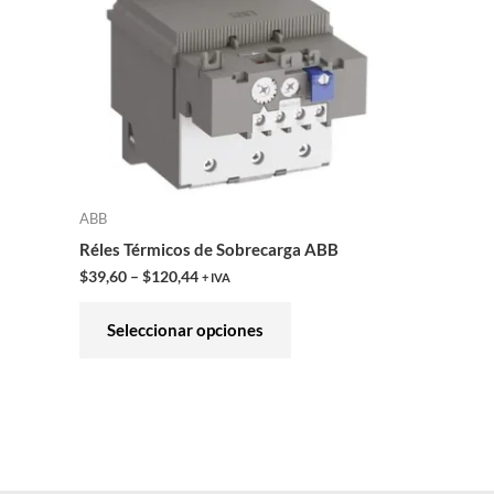
variantes.
Las
opciones
se
pueden
elegir
en
ABB
la
Réles Térmicos de Sobrecarga ABB
página
$
39,60
–
$
120,44
+ IVA
de
producto
Seleccionar opciones