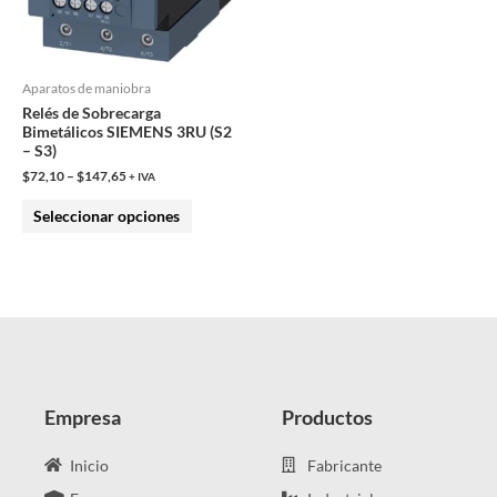
opciones
se
pueden
Aparatos de maniobra
elegir
Relés de Sobrecarga
en
Bimetálicos SIEMENS 3RU (S2
– S3)
la
$
72,10
–
$
147,65
+ IVA
página
de
Seleccionar opciones
producto
Empresa
Productos
Inicio
Fabricante