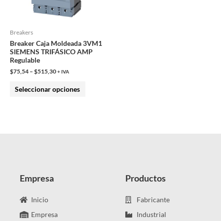
opciones
se
pueden
Breakers
Breaker Caja Moldeada 3VM1
elegir
SIEMENS TRIFÁSICO AMP
en
Regulable
la
$
75,54
–
$
515,30
+ IVA
página
Seleccionar opciones
de
producto
Empresa
Productos
Inicio
Fabricante
Empresa
Industrial