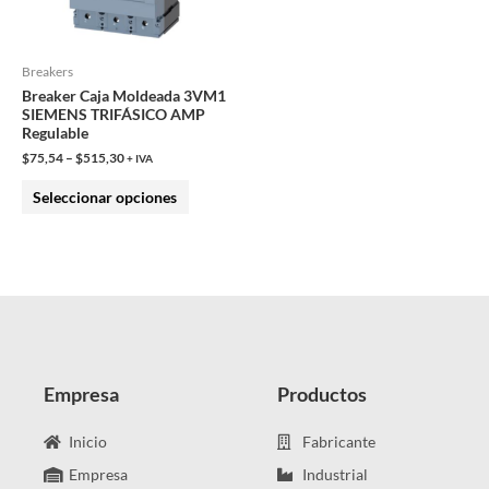
opciones
se
pueden
Breakers
Breaker Caja Moldeada 3VM1
elegir
SIEMENS TRIFÁSICO AMP
en
Regulable
la
$
75,54
–
$
515,30
+ IVA
página
Seleccionar opciones
de
producto
Empresa
Productos
Inicio
Fabricante
Empresa
Industrial