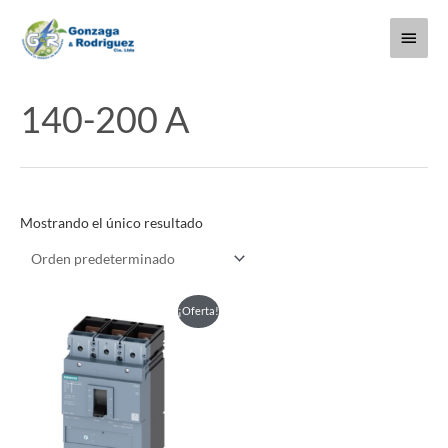
Ir
Menú
al
contenido
princi
140-200 A
Mostrando el único resultado
Este
¡Oferta!
producto
tiene
múltiples
variantes.
Las