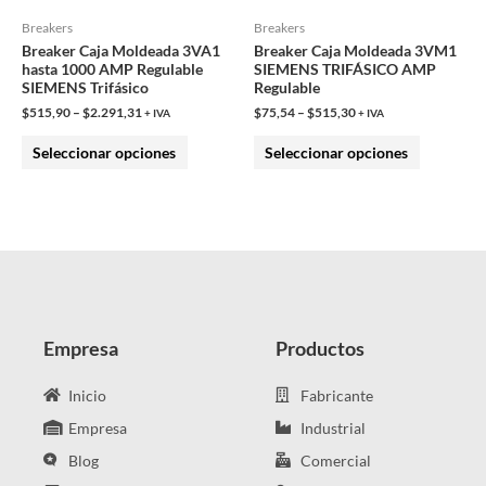
pueden
pueden
Breakers
Breakers
Breaker Caja Moldeada 3VA1
Breaker Caja Moldeada 3VM1
elegir
elegir
hasta 1000 AMP Regulable
SIEMENS TRIFÁSICO AMP
en
en
SIEMENS Trifásico
Regulable
la
la
$
515,90
–
$
2.291,31
$
75,54
–
$
515,30
+ IVA
+ IVA
página
página
Seleccionar opciones
Seleccionar opciones
de
de
producto
producto
Empresa
Productos
Inicio
Fabricante
Empresa
Industrial
Blog
Comercial