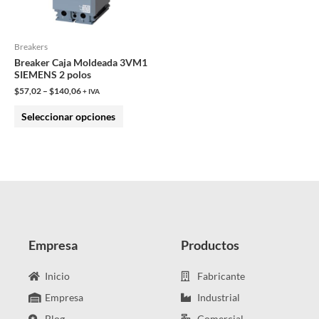
opciones
se
pueden
Breakers
Breaker Caja Moldeada 3VM1
elegir
SIEMENS 2 polos
en
$
57,02
–
$
140,06
+ IVA
la
Seleccionar opciones
página
de
producto
Empresa
Productos
Inicio
Fabricante
Empresa
Industrial
Blog
Comercial