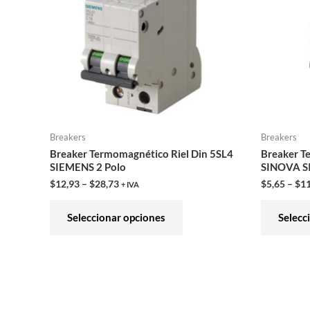
variantes.
Las
opciones
se
pueden
elegir
en
Breakers
Breakers
la
Breaker Termomagnético Riel Din 5SL4
Breaker T
página
SIEMENS 2 Polo
SINOVA S
de
$
12,93
–
$
28,73
$
5,65
–
$
11
+ IVA
producto
Seleccionar opciones
Selecc