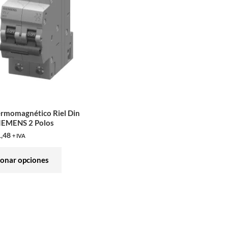
variantes.
Las
opciones
se
pueden
elegir
en
la
ermomagnético Riel Din
página
IEMENS 2 Polos
de
,48
+ IVA
producto
ionar opciones