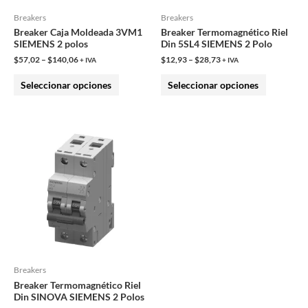
pueden
pueden
Breakers
Breakers
Breaker Caja Moldeada 3VM1
Breaker Termomagnético Riel
elegir
elegir
SIEMENS 2 polos
Din 5SL4 SIEMENS 2 Polo
en
en
$
57,02
–
$
140,06
$
12,93
–
$
28,73
+ IVA
+ IVA
la
la
Seleccionar opciones
Seleccionar opciones
página
página
de
de
producto
producto
Este
producto
tiene
múltiples
variantes.
Las
opciones
se
pueden
Breakers
Breaker Termomagnético Riel
elegir
Din SINOVA SIEMENS 2 Polos
en