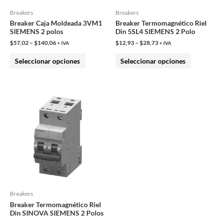
pueden
pueden
Breakers
Breakers
Breaker Caja Moldeada 3VM1
Breaker Termomagnético Riel
elegir
elegir
SIEMENS 2 polos
Din 5SL4 SIEMENS 2 Polo
en
en
$
57,02
–
$
140,06
$
12,93
–
$
28,73
+ IVA
+ IVA
la
la
Seleccionar opciones
Seleccionar opciones
página
página
de
de
producto
producto
Este
producto
tiene
múltiples
variantes.
Las
opciones
se
pueden
Breakers
Breaker Termomagnético Riel
elegir
Din SINOVA SIEMENS 2 Polos
en