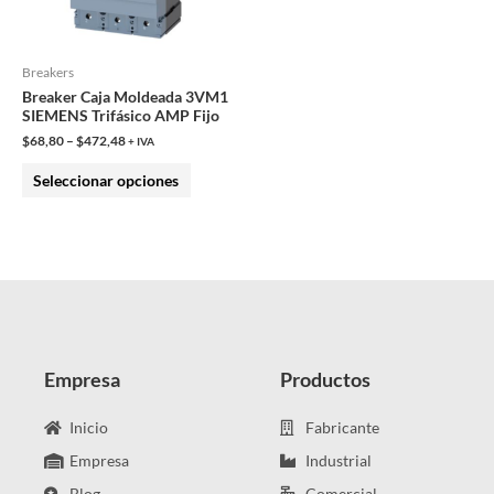
opciones
se
pueden
Breakers
Breaker Caja Moldeada 3VM1
elegir
SIEMENS Trifásico AMP Fijo
en
$
68,80
–
$
472,48
+ IVA
la
Seleccionar opciones
página
de
producto
Empresa
Productos
Inicio
Fabricante
Empresa
Industrial
Blog
Comercial