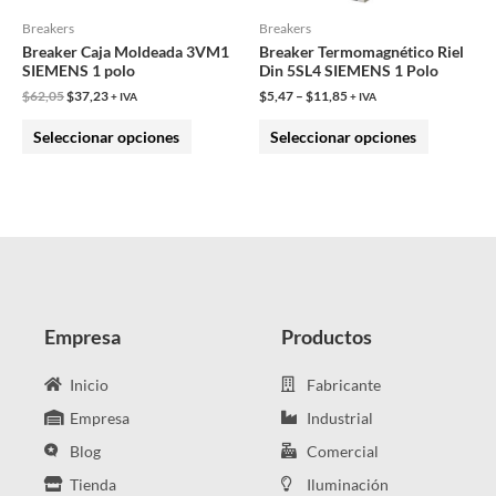
pueden
pueden
Breakers
Breakers
Breaker Caja Moldeada 3VM1
Breaker Termomagnético Riel
elegir
elegir
SIEMENS 1 polo
Din 5SL4 SIEMENS 1 Polo
en
en
$
62,05
$
37,23
$
5,47
–
$
11,85
+ IVA
+ IVA
la
la
Seleccionar opciones
Seleccionar opciones
página
página
de
de
producto
producto
Empresa
Productos
Inicio
Fabricante
Empresa
Industrial
Blog
Comercial
Tienda
Iluminación