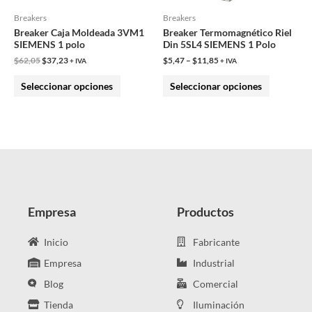
pueden
pueden
Breakers
Breakers
Breaker Caja Moldeada 3VM1
Breaker Termomagnético Riel
elegir
elegir
SIEMENS 1 polo
Din 5SL4 SIEMENS 1 Polo
en
en
$
62,05
$
37,23
$
5,47
–
$
11,85
+ IVA
+ IVA
la
la
Seleccionar opciones
Seleccionar opciones
página
página
de
de
producto
producto
Empresa
Productos
Inicio
Fabricante
Empresa
Industrial
Blog
Comercial
Tienda
Iluminación