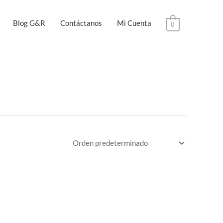
Blog G&R
Contáctanos
Mi Cuenta
0