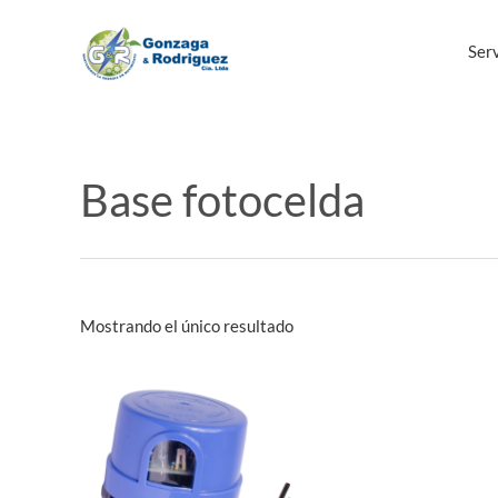
Ir
al
Serv
contenido
Base fotocelda
Mostrando el único resultado
Este
producto
tiene
múltiples