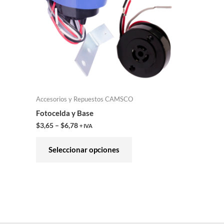
variantes.
Las
opciones
se
pueden
elegir
en
Accesorios y Repuestos CAMSCO
la
Fotocelda y Base
página
$
3,65
–
$
6,78
+ IVA
de
producto
Seleccionar opciones