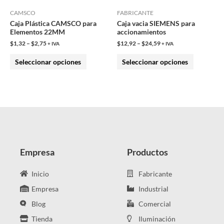
pueden
pueden
CAMSCO
FABRICANTE
Caja Plástica CAMSCO para
Caja vacia SIEMENS para
elegir
elegir
Elementos 22MM
accionamientos
en
en
$
1,32
–
$
2,75
$
12,92
–
$
24,59
+ IVA
+ IVA
la
la
Seleccionar opciones
Seleccionar opciones
página
página
de
de
producto
producto
Empresa
Productos
Inicio
Fabricante
Empresa
Industrial
Blog
Comercial
Tienda
Iluminación