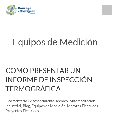
Ir
Menú
al
contenido
princi
Equipos de Medición
COMO PRESENTAR UN
COMO
PRESENTAR
INFORME DE INSPECCIÓN
UN
TERMOGRÁFICA
INFORME
DE
1 comentario
/
Asesoramiento Técnico
,
Automatización
INSPECCIÓN
Industrial
,
Blog
,
Equipos de Medición
,
Motores Eléctricos
,
TERMOGRÁFICA
Proyectos Eléctricos