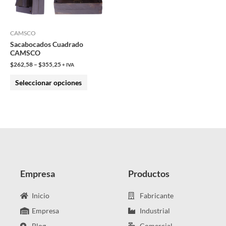
opciones
se
pueden
CAMSCO
Sacabocados Cuadrado
elegir
CAMSCO
en
$
262,58
–
$
355,25
+ IVA
la
Seleccionar opciones
página
de
producto
Empresa
Productos
Inicio
Fabricante
Empresa
Industrial
Blog
Comercial