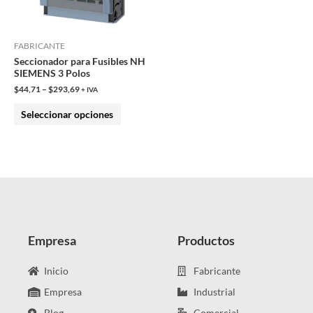
opciones
se
pueden
FABRICANTE
Seccionador para Fusibles NH
elegir
SIEMENS 3 Polos
en
$
44,71
–
$
293,69
+ IVA
la
Seleccionar opciones
página
de
producto
Empresa
Productos
Inicio
Fabricante
Empresa
Industrial
Blog
Comercial