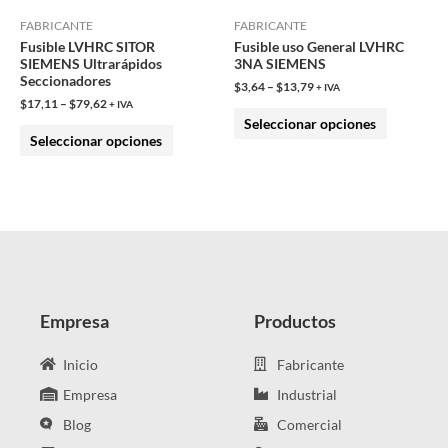
pueden
pueden
FABRICANTE
FABRICANTE
Fusible LVHRC SITOR
Fusible uso General LVHRC
elegir
elegir
SIEMENS Ultrarápidos
3NA SIEMENS
en
en
Seccionadores
$
3,64
–
$
13,79
+ IVA
la
la
$
17,11
–
$
79,62
+ IVA
Seleccionar opciones
página
página
Seleccionar opciones
de
de
producto
producto
Empresa
Productos
Inicio
Fabricante
Empresa
Industrial
Blog
Comercial