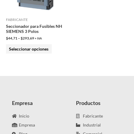
opciones
se
pueden
FABRICANTE
Seccionador para Fusibles NH
elegir
SIEMENS 3 Polos
en
$
44,71
–
$
293,69
+ IVA
la
Seleccionar opciones
página
de
producto
Empresa
Productos
Inicio
Fabricante
Empresa
Industrial
Blog
Comercial