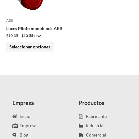
opciones
se
pueden
ABB
elegir
Luces Piloto monoblock ABB
en
$
10,35
–
$
10,55
+ IVA
la
Seleccionar opciones
página
de
producto
Empresa
Productos
Inicio
Fabricante
Empresa
Industrial
Blog
Comercial