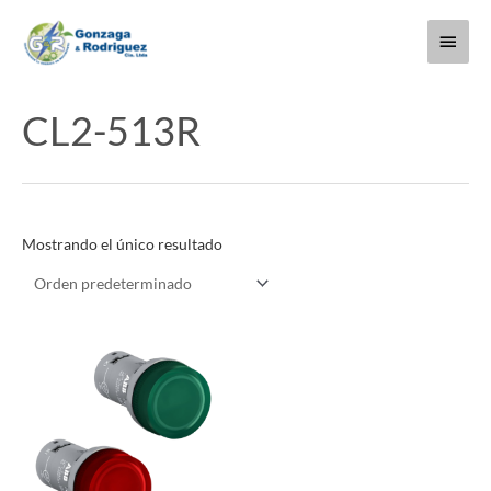
Ir
Menú
al
contenido
princi
CL2-513R
Mostrando el único resultado
Este
producto
tiene
múltiples
variantes.
Las