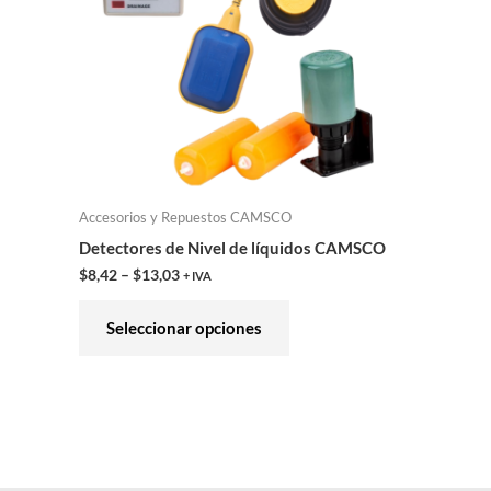
variantes.
Las
opciones
se
pueden
elegir
en
Accesorios y Repuestos CAMSCO
la
Detectores de Nivel de líquidos CAMSCO
página
$
8,42
–
$
13,03
+ IVA
de
producto
Seleccionar opciones