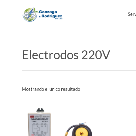
Ir
al
Serv
contenido
Electrodos 220V
Mostrando el único resultado
Este
producto
tiene
múltiples