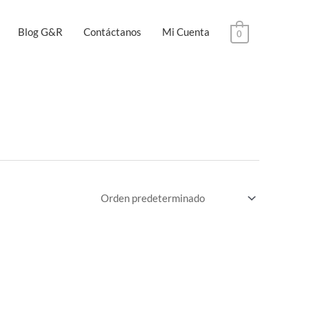
Blog G&R
Contáctanos
Mi Cuenta
0