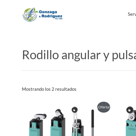
Ir
al
Serv
contenido
Rodillo angular y pul
Mostrando los 2 resultados
Este
¡Oferta!
producto
tiene
múltiples