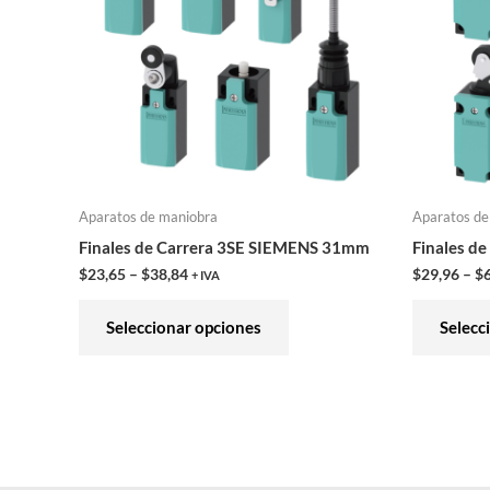
variantes.
Las
opciones
se
pueden
elegir
en
Aparatos de maniobra
Aparatos de
la
Finales de Carrera 3SE SIEMENS 31mm
Finales d
página
$
23,65
–
$
38,84
$
29,96
–
$
+ IVA
de
producto
Seleccionar opciones
Selecc