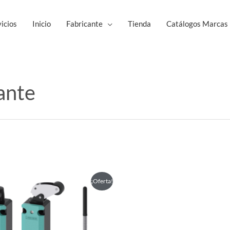
icios
Inicio
Fabricante
Tienda
Catálogos Marcas
sante
Este
¡Oferta!
producto
tiene
múltiples