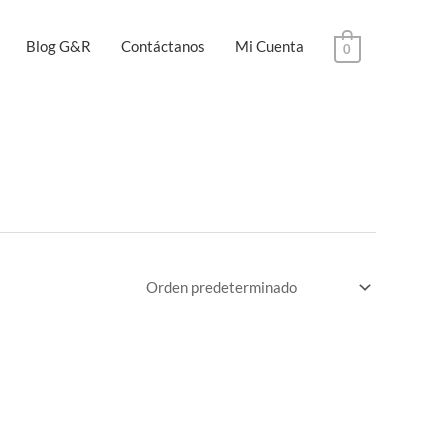
Blog G&R
Contáctanos
Mi Cuenta
0