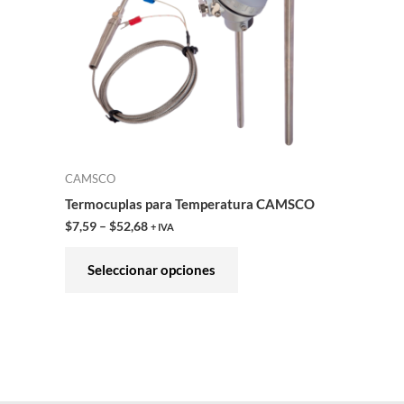
variantes.
Las
opciones
se
pueden
elegir
en
CAMSCO
la
Termocuplas para Temperatura CAMSCO
página
$
7,59
–
$
52,68
+ IVA
de
producto
Seleccionar opciones