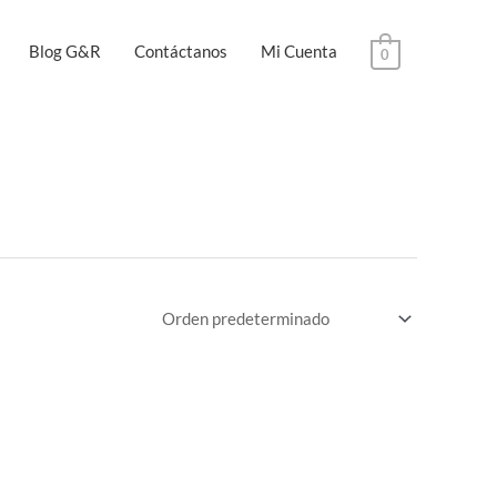
Blog G&R
Contáctanos
Mi Cuenta
0