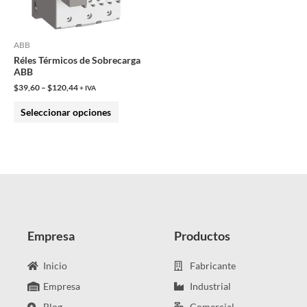
opciones
se
pueden
ABB
Réles Térmicos de Sobrecarga
elegir
ABB
en
$
39,60
–
$
120,44
+ IVA
la
Seleccionar opciones
página
de
producto
Empresa
Productos
Inicio
Fabricante
Empresa
Industrial
Blog
Comercial