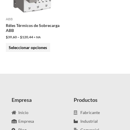
opciones
se
pueden
ABB
Réles Térmicos de Sobrecarga
elegir
ABB
en
$
39,60
–
$
120,44
+ IVA
la
Seleccionar opciones
página
de
producto
Empresa
Productos
Inicio
Fabricante
Empresa
Industrial
Blog
Comercial