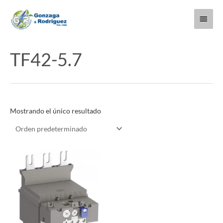
Ir
Menú
al
contenido
princi
TF42-5.7
Mostrando el único resultado
Este
producto
tiene
múltiples
variantes.
Las