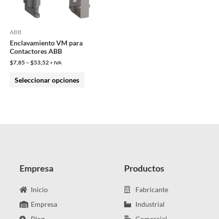
opciones
se
pueden
ABB
Enclavamiento VM para
elegir
Contactores ABB
en
$
7,85
–
$
53,52
+ IVA
la
Seleccionar opciones
página
de
producto
Empresa
Productos
Inicio
Fabricante
Empresa
Industrial
Blog
Comercial