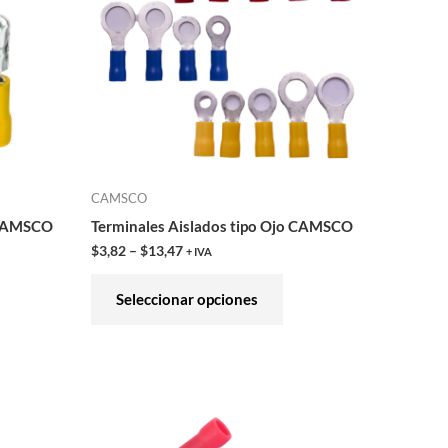
iantes.
variantes.
Las
iones
opciones
se
eden
pueden
gir
elegir
en
CAMSCO
la
a CAMSCO
Terminales Aislados tipo Ojo CAMSCO
ina
página
$
3,82
–
$
13,47
+ IVA
de
ducto
producto
Seleccionar opciones
e
Este
ducto
producto