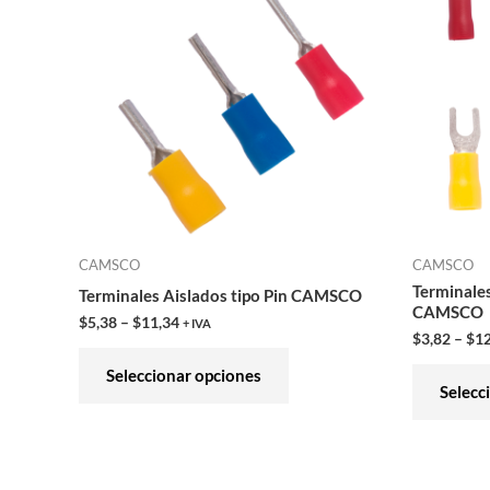
tiene
múltiples
variantes.
Las
opciones
se
pueden
elegir
en
CAMSCO
CAMSCO
la
Terminales
Terminales Aislados tipo Pin CAMSCO
página
CAMSCO
$
5,38
–
$
11,34
+ IVA
de
$
3,82
–
$
12
producto
Seleccionar opciones
Selecc