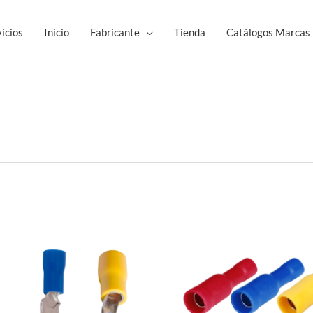
icios
Inicio
Fabricante
Tienda
Catálogos Marcas
Este
Est
producto
pro
tiene
tie
múltiples
múl