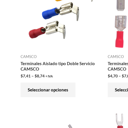
variantes.
Las
opciones
se
pueden
elegir
en
CAMSCO
CAMSCO
la
Terminales Aislado tipo Doble Servicio
Terminale
página
CAMSCO
CAMSCO
de
$
7,41
–
$
8,74
$
4,70
–
$
7,
+ IVA
producto
Seleccionar opciones
Selecc
Este
producto