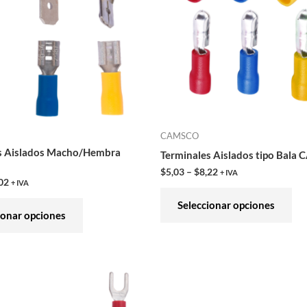
variantes.
var
Las
Las
opciones
opc
se
se
pueden
pu
elegir
ele
en
en
CAMSCO
la
la
s Aislados Macho/Hembra
Terminales Aislados tipo Bal
página
pág
$
5,03
–
$
8,22
+ IVA
de
de
02
+ IVA
producto
pro
Seleccionar opciones
ionar opciones
Este
Est
producto
pro