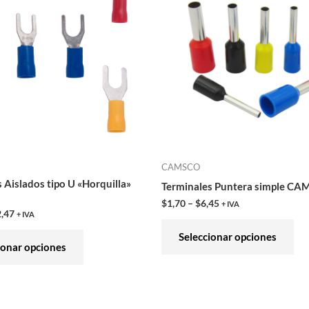
tiene
tie
múltiples
múl
variantes.
var
Las
Las
opciones
opc
se
se
pueden
pu
elegir
ele
en
en
CAMSCO
la
la
 Aislados tipo U «Horquilla»
Terminales Puntera simple C
página
pág
$
1,70
–
$
6,45
+ IVA
de
de
,47
+ IVA
producto
pro
Seleccionar opciones
ionar opciones