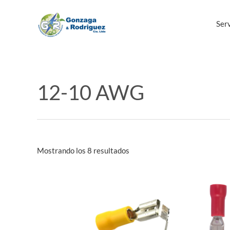
Ir
al
Serv
contenido
12-10 AWG
Mostrando los 8 resultados
Este
producto
tiene
múltiples