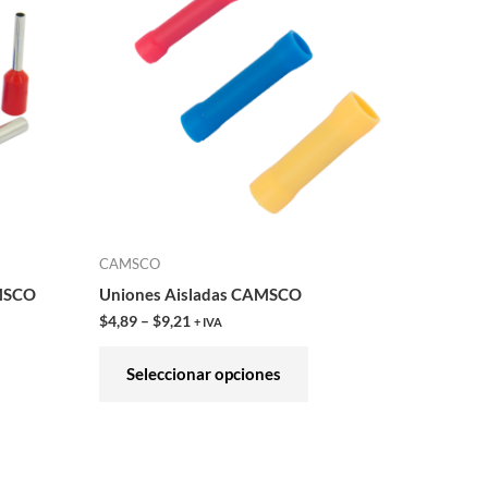
ne
tiene
tiples
múltiples
iantes.
variantes.
Las
iones
opciones
se
eden
pueden
gir
elegir
en
CAMSCO
la
AMSCO
Uniones Aisladas CAMSCO
ina
página
$
4,89
–
$
9,21
+ IVA
de
ducto
producto
Seleccionar opciones