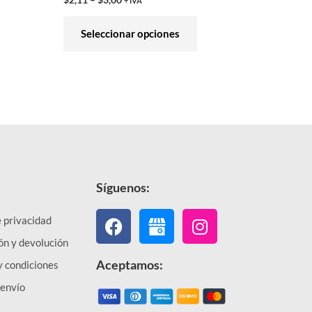
+ IVA
ducto
producto
Seleccionar opciones
Síguenos:
Facebook
Instagram
e privacidad
ón y devolución
Aceptamos:
y condiciones
 envío