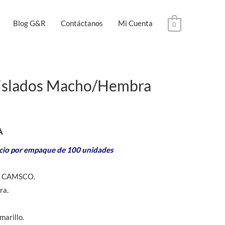
Blog G&R
Contáctanos
Mi Cuenta
0
Aislados Macho/Hembra
A
cio por empaque de 100 unidades
os CAMSCO.
ra.
marillo.