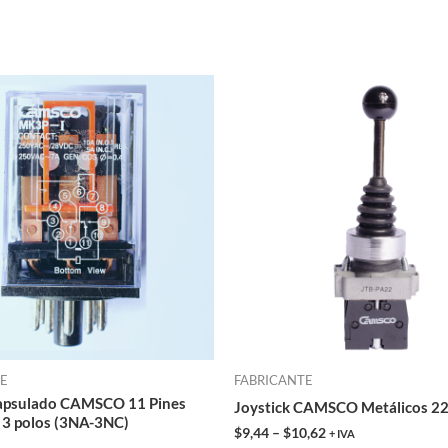
Este
Est
producto
pro
tiene
tie
múltiples
múl
variantes.
var
Las
Las
opciones
opc
se
se
pueden
pu
elegir
ele
en
en
TE
FABRICANTE
la
la
apsulado CAMSCO 11 Pines
Joystick CAMSCO Metálicos 
página
pág
3 polos (3NA-3NC)
$
9,44
–
$
10,62
+ IVA
de
de