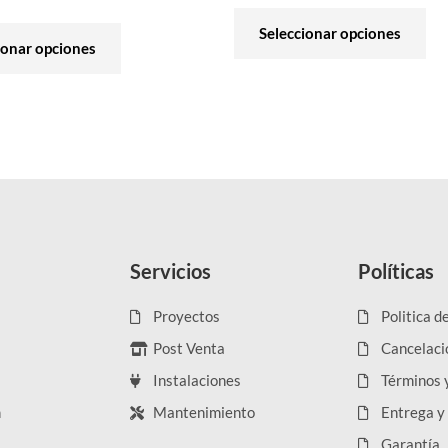
producto
pro
Seleccionar opciones
ionar opciones
Servicios
Políticas
Proyectos
Politica d
Post Venta
Cancelaci
Instalaciones
Términos 
n
Mantenimiento
Entrega y
Garantía