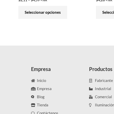
+ IVA
+ IVA
producto
Seleccionar opciones
Selecc
Empresa
Productos
Inicio
Fabricante
Empresa
Industrial
Blog
Comercial
Tienda
Iluminació
Contáctenos