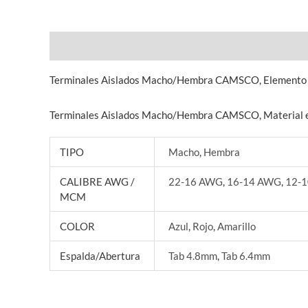
Descripción
Información adicional
Terminales Aislados Macho/Hembra CAMSCO, Elemento acces
Terminales Aislados Macho/Hembra CAMSCO, Material eléc
TIPO
Macho
,
Hembra
CALIBRE AWG /
22-16 AWG
,
16-14 AWG
,
12-
MCM
COLOR
Azul
,
Rojo
,
Amarillo
Espalda/Abertura
Tab 4.8mm
,
Tab 6.4mm