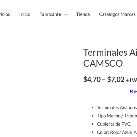
icios
Inicio
Fabricante
Tienda
Catálogos Marcas
Terminales 
Terminales
Aislados
CAMSCO
Macho/Hembra
CAMSCO
$
4,70
–
$
7,02
+ IV
cantidad
Pre
Terminales Aislad
Tipo Macho / Hemb
Cubierta de PVC.
Color: Rojo/ Azul/ A