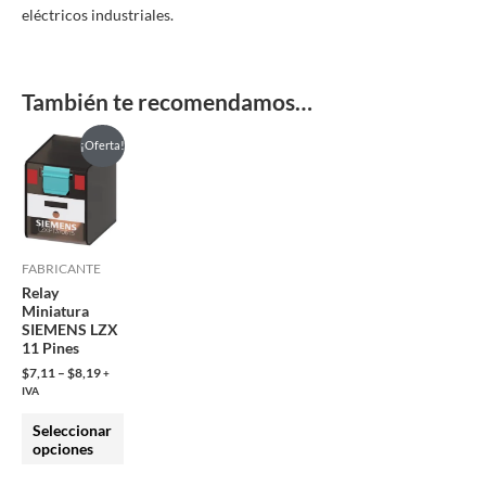
eléctricos industriales.
También te recomendamos…
Este
¡Oferta!
producto
tiene
múltiples
variantes.
FABRICANTE
Las
Relay
opciones
Miniatura
SIEMENS LZX
se
11 Pines
pueden
$
7,11
–
$
8,19
+
elegir
IVA
en
Seleccionar
la
opciones
página