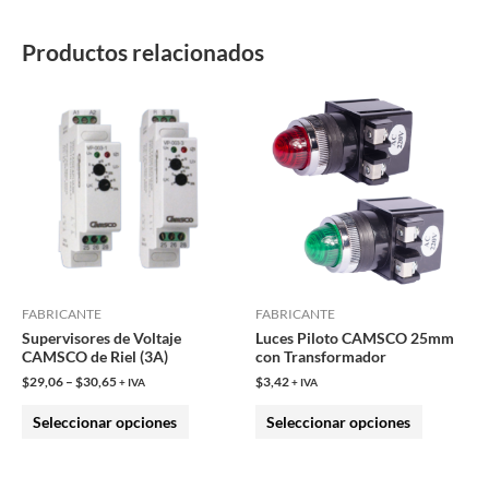
de
producto
Productos relacionados
Este
Este
producto
producto
tiene
tiene
múltiples
múltiples
variantes.
variantes.
Las
Las
opciones
opciones
se
se
pueden
pueden
FABRICANTE
FABRICANTE
Supervisores de Voltaje
Luces Piloto CAMSCO 25mm
elegir
elegir
CAMSCO de Riel (3A)
con Transformador
en
en
$
29,06
–
$
30,65
$
3,42
+ IVA
+ IVA
la
la
Seleccionar opciones
Seleccionar opciones
página
página
de
de
producto
producto