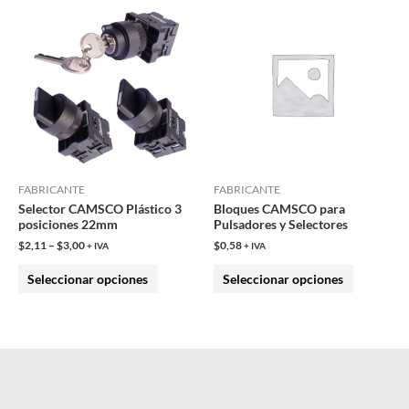
Este
Este
producto
producto
tiene
tiene
múltiples
múltiples
variantes.
variantes.
Las
Las
opciones
opciones
se
se
pueden
pueden
FABRICANTE
FABRICANTE
Selector CAMSCO Plástico 3
Bloques CAMSCO para
elegir
elegir
posiciones 22mm
Pulsadores y Selectores
en
en
$
2,11
–
$
3,00
$
0,58
+ IVA
+ IVA
la
la
Seleccionar opciones
Seleccionar opciones
página
página
de
de
producto
producto