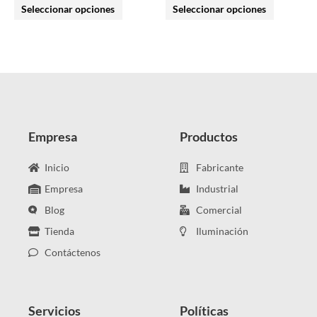
Seleccionar opciones
Seleccionar opciones
de
de
producto
producto
Empresa
Productos
Inicio
Fabricante
Empresa
Industrial
Blog
Comercial
Tienda
Iluminación
Contáctenos
Servicios
Políticas