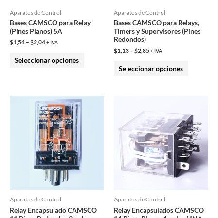
pueden
pueden
Aparatos de Control
Aparatos de Control
Bases CAMSCO para Relay
Bases CAMSCO para Relays,
elegir
elegir
(Pines Planos) 5A
Timers y Supervisores (Pines
en
en
Redondos)
$
1,54
–
$
2,04
+ IVA
la
la
$
1,13
–
$
2,85
+ IVA
Seleccionar opciones
página
página
Seleccionar opciones
de
de
producto
producto
Este
Este
producto
producto
tiene
tiene
múltiples
múltiples
variantes.
variantes.
Las
Las
opciones
opciones
se
se
pueden
pueden
Aparatos de Control
Aparatos de Control
Relay Encapsulado CAMSCO
Relay Encapsulados CAMSCO
elegir
elegir