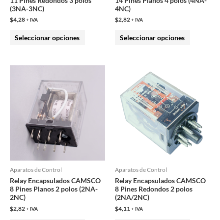
11 Pines Redondos 3 polos
14 Pines Planos 4 polos (4NA-
en
en
(3NA-3NC)
4NC)
la
la
$
4,28
$
2,82
+ IVA
+ IVA
página
página
Seleccionar opciones
Seleccionar opciones
de
de
producto
producto
Este
Este
producto
producto
tiene
tiene
múltiples
múltiples
variantes.
variantes.
Las
Las
opciones
opciones
se
se
pueden
pueden
Aparatos de Control
Aparatos de Control
Relay Encapsulados CAMSCO
Relay Encapsulados CAMSCO
elegir
elegir
8 Pines Planos 2 polos (2NA-
8 Pines Redondos 2 polos
en
en
2NC)
(2NA/2NC)
la
la
$
2,82
$
4,11
+ IVA
+ IVA
página
página