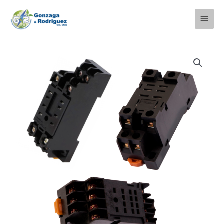
Ir
Menú
al
contenido
princi
Bases
CAMSCO
para
Relay
(Pines
Planos)
5A
cantidad