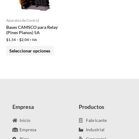
opciones
se
pueden
Aparatos de Control
Bases CAMSCO para Relay
elegir
(Pines Planos) 5A
en
$
1,54
–
$
2,04
+ IVA
la
Seleccionar opciones
página
de
producto
Empresa
Productos
Inicio
Fabricante
Empresa
Industrial
Blog
Comercial