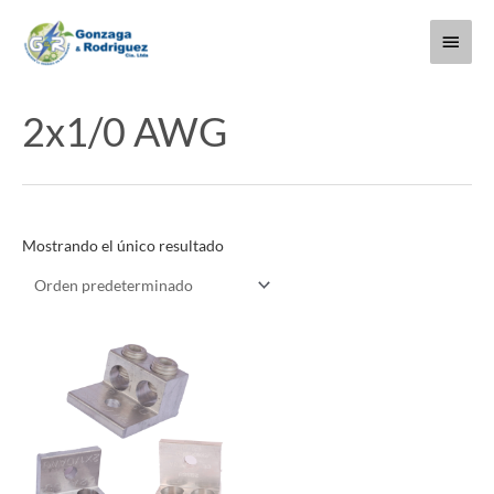
Ir
Menú
al
contenido
princi
2x1/0 AWG
Mostrando el único resultado
Este
producto
tiene
múltiples
variantes.
Las