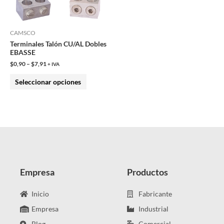
opciones
se
pueden
CAMSCO
Terminales Talón CU/AL Dobles
elegir
EBASSE
en
$
0,90
–
$
7,91
+ IVA
la
Seleccionar opciones
página
de
producto
Empresa
Productos
Inicio
Fabricante
Empresa
Industrial
Blog
Comercial