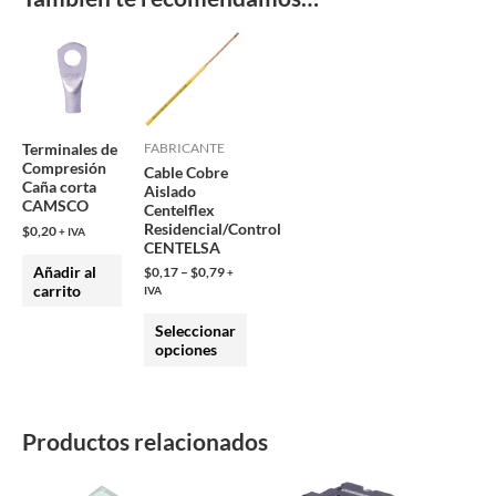
Este
producto
tiene
múltiples
Terminales de
FABRICANTE
variantes.
Compresión
Cable Cobre
Las
Caña corta
Aislado
CAMSCO
opciones
Centelflex
Residencial/Control
$
0,20
+ IVA
se
CENTELSA
pueden
Añadir al
$
0,17
–
$
0,79
+
elegir
carrito
IVA
en
Seleccionar
la
opciones
página
de
producto
Productos relacionados
Este
Este