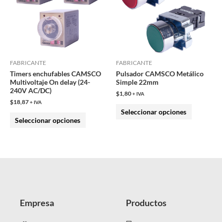
múltiples
múltiples
variantes.
variantes.
Las
Las
opciones
opciones
se
se
pueden
pueden
FABRICANTE
FABRICANTE
Timers enchufables CAMSCO
Pulsador CAMSCO Metálico
elegir
elegir
Multivoltaje On delay (24-
Simple 22mm
en
en
240V AC/DC)
$
1,80
+ IVA
la
la
$
18,87
+ IVA
Seleccionar opciones
página
página
Seleccionar opciones
de
de
producto
producto
Empresa
Productos