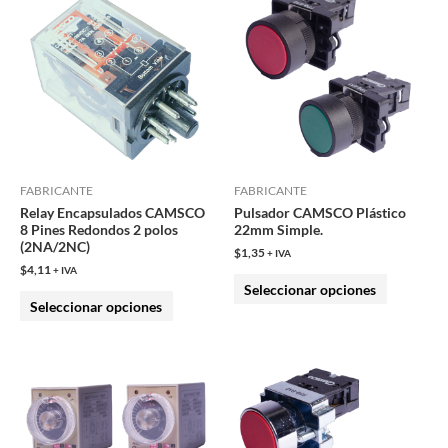
producto
producto
tiene
tiene
múltiples
múltiples
variantes.
variantes.
Las
Las
opciones
opciones
se
se
pueden
pueden
FABRICANTE
FABRICANTE
Relay Encapsulados CAMSCO
Pulsador CAMSCO Plástico
elegir
elegir
8 Pines Redondos 2 polos
22mm Simple.
en
en
(2NA/2NC)
$
1,35
+ IVA
la
la
$
4,11
+ IVA
Seleccionar opciones
página
página
Seleccionar opciones
de
de
producto
producto
Este
Este
producto
producto
tiene
tiene