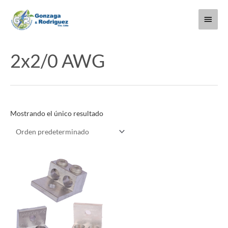
Ir
Menú
al
contenido
princi
2x2/0 AWG
Mostrando el único resultado
Este
producto
tiene
múltiples
variantes.
Las