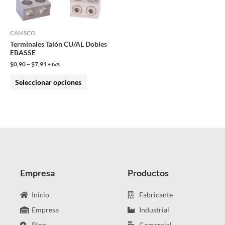
opciones
se
pueden
CAMSCO
Terminales Talón CU/AL Dobles
elegir
EBASSE
en
$
0,90
–
$
7,91
+ IVA
la
Seleccionar opciones
página
de
producto
Empresa
Productos
Inicio
Fabricante
Empresa
Industrial
Blog
Comercial