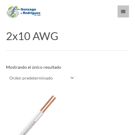
Ir
Menú
al
contenido
princi
2x10 AWG
Mostrando el único resultado
Este
producto
tiene
múltiples
variantes.
Las