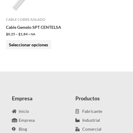
opciones
se
pueden
CABLE COBRE AISLADO
elegir
Cable Gemelo SPT CENTELSA
en
$
0,25
–
$
1,84
+ IVA
la
Seleccionar opciones
página
de
producto
Empresa
Productos
Inicio
Fabricante
Empresa
Industrial
Blog
Comercial