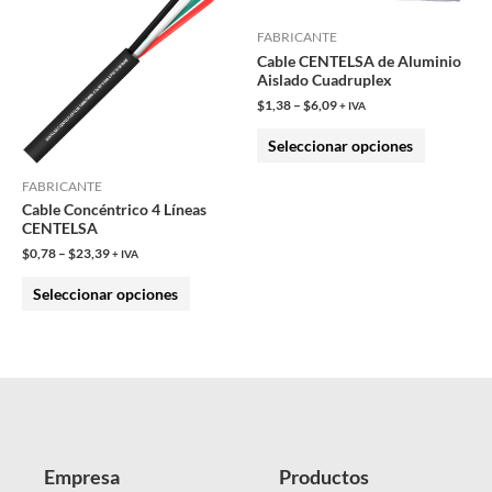
tiene
tiene
FABRICANTE
múltiples
múltiples
Cable CENTELSA de Aluminio
variantes.
variantes.
Aislado Cuadruplex
Las
Las
$
1,38
–
$
6,09
+ IVA
opciones
opciones
Seleccionar opciones
se
se
pueden
pueden
FABRICANTE
Cable Concéntrico 4 Líneas
elegir
elegir
CENTELSA
en
en
$
0,78
–
$
23,39
+ IVA
la
la
Seleccionar opciones
página
página
de
de
producto
producto
Empresa
Productos