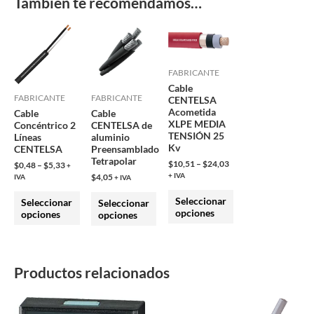
También te recomendamos…
Este
Este
Este
producto
producto
producto
tiene
tiene
tiene
FABRICANTE
múltiples
múltiples
múltiples
Cable
FABRICANTE
FABRICANTE
CENTELSA
variantes.
variantes.
variantes.
Acometida
Cable
Cable
Las
Las
Las
XLPE MEDIA
Concéntrico 2
CENTELSA de
opciones
opciones
opciones
TENSIÓN 25
Líneas
aluminio
Kv
CENTELSA
Preensamblado
se
se
se
Tetrapolar
$
10,51
–
$
24,03
$
0,48
–
$
5,33
+
pueden
pueden
pueden
+ IVA
$
4,05
IVA
+ IVA
elegir
elegir
elegir
Seleccionar
Seleccionar
Seleccionar
en
en
en
opciones
opciones
opciones
la
la
la
página
página
página
de
de
de
Productos relacionados
producto
producto
producto
Este