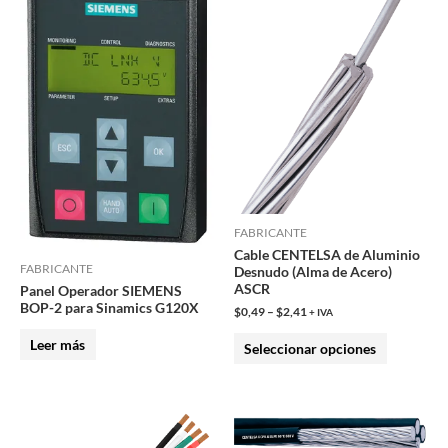
producto
tiene
múltiples
variantes.
Las
opciones
se
pueden
elegir
en
FABRICANTE
Cable CENTELSA de Aluminio
la
FABRICANTE
Desnudo (Alma de Acero)
página
ASCR
Panel Operador SIEMENS
de
BOP-2 para Sinamics G120X
$
0,49
–
$
2,41
+ IVA
producto
Leer más
Seleccionar opciones
Este
Este
producto
producto