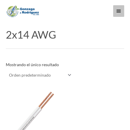
Ir
Menú
al
contenido
princi
2x14 AWG
Mostrando el único resultado
Este
producto
tiene
múltiples
variantes.
Las