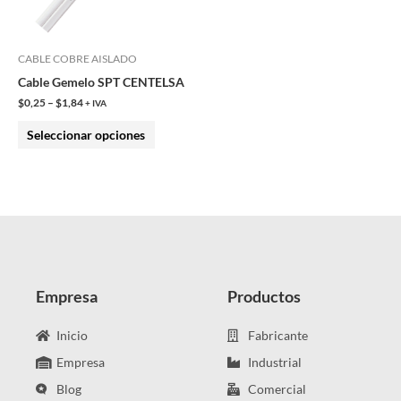
opciones
se
pueden
CABLE COBRE AISLADO
elegir
Cable Gemelo SPT CENTELSA
en
$
0,25
–
$
1,84
+ IVA
la
Seleccionar opciones
página
de
producto
Empresa
Productos
Inicio
Fabricante
Empresa
Industrial
Blog
Comercial