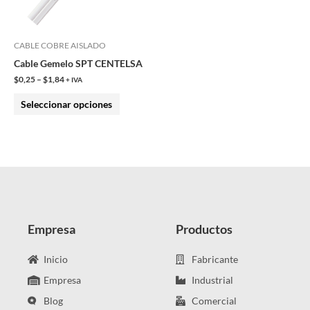
opciones
se
pueden
CABLE COBRE AISLADO
elegir
Cable Gemelo SPT CENTELSA
en
$
0,25
–
$
1,84
+ IVA
la
Seleccionar opciones
página
de
producto
Empresa
Productos
Inicio
Fabricante
Empresa
Industrial
Blog
Comercial