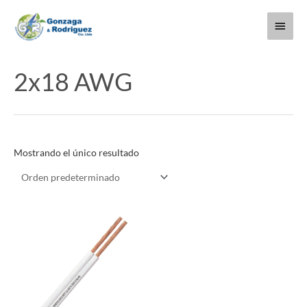
Ir
Menú
al
contenido
princi
2x18 AWG
Mostrando el único resultado
Este
producto
tiene
múltiples
variantes.
Las