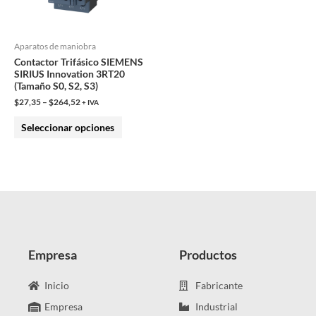
opciones
se
pueden
Aparatos de maniobra
Contactor Trifásico SIEMENS
elegir
SIRIUS Innovation 3RT20
en
(Tamaño S0, S2, S3)
la
$
27,35
–
$
264,52
+ IVA
página
Seleccionar opciones
de
producto
Empresa
Productos
Inicio
Fabricante
Empresa
Industrial