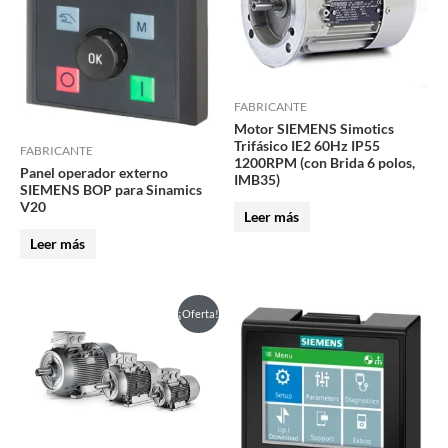
FABRICANTE
Motor SIEMENS Simotics
Trifásico IE2 60Hz IP55
FABRICANTE
1200RPM (con Brida 6 polos,
Panel operador externo
IMB35)
SIEMENS BOP para Sinamics
V20
Leer más
Leer más
Este
¡Oferta!
producto
tiene
múltiples
variantes.
Las