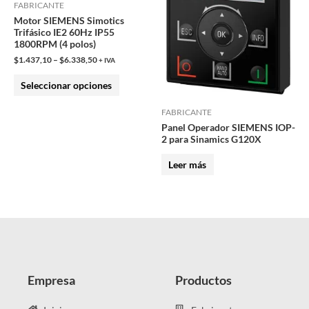
FABRICANTE
opciones
Motor SIEMENS Simotics
se
Trifásico IE2 60Hz IP55
1800RPM (4 polos)
pueden
$
1.437,10
–
$
6.338,50
elegir
+ IVA
en
Seleccionar opciones
la
página
FABRICANTE
Panel Operador SIEMENS IOP-
de
2 para Sinamics G120X
producto
Leer más
Empresa
Productos