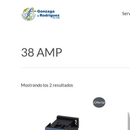
Ir
al
Serv
contenido
38 AMP
Mostrando los 2 resultados
Este
¡Oferta!
producto
tiene
múltiples