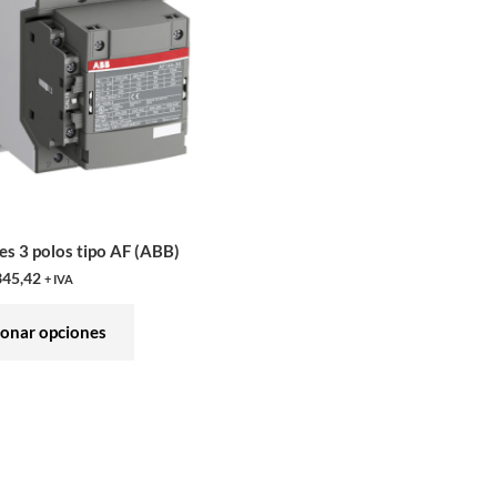
variantes.
Las
opciones
se
pueden
elegir
en
la
s 3 polos tipo AF (ABB)
página
345,42
+ IVA
de
producto
ionar opciones