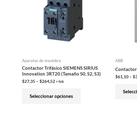
variantes.
Las
opciones
se
pueden
elegir
en
Aparatos de maniobra
ABB
la
Contactor Trifásico SIEMENS SIRIUS
Contactore
página
Innovation 3RT20 (Tamaño S0, S2, S3)
$
61,10
–
$
de
$
27,35
–
$
264,52
+ IVA
producto
Selecc
Seleccionar opciones