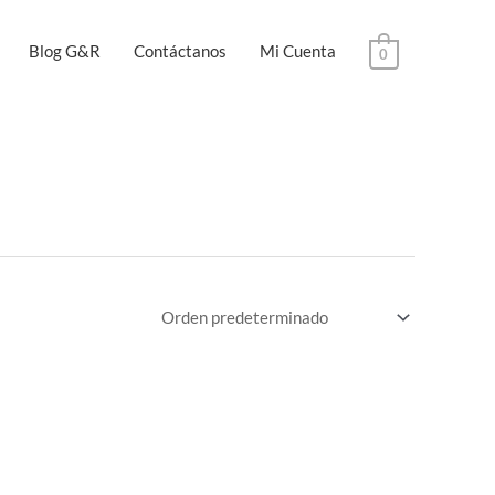
Blog G&R
Contáctanos
Mi Cuenta
0