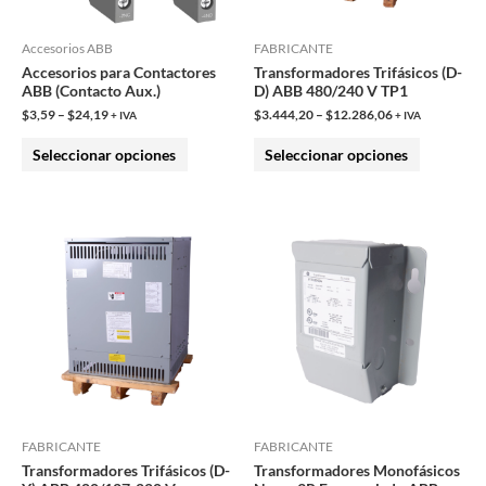
se
se
pueden
pueden
Accesorios ABB
FABRICANTE
Accesorios para Contactores
Transformadores Trifásicos (D-
elegir
elegir
ABB (Contacto Aux.)
D) ABB 480/240 V TP1
en
en
$
3,59
–
$
24,19
$
3.444,20
–
$
12.286,06
+ IVA
+ IVA
la
la
Seleccionar opciones
Seleccionar opciones
página
página
de
de
producto
producto
Este
Este
producto
producto
tiene
tiene
múltiples
múltiples
variantes.
variantes.
Las
Las
opciones
opciones
se
se
pueden
pueden
FABRICANTE
FABRICANTE
Transformadores Trifásicos (D-
Transformadores Monofásicos
elegir
elegir