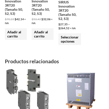
Innovation
Innovation
SIRIUS
se
3RT20
3RT20
Innovation
(Tamaño S0,
(Tamaño S0,
pueden
3RT20
S2, S3)
S2, S3)
(Tamaño S0,
elegir
S2, S3)
$
70,23
$
42,14
$
53,43
$
32,06
+
+
en
IVA
IVA
$
27,35
–
la
$
264,52
+ IVA
Añadir al
Añadir al
página
carrito
carrito
Seleccionar
de
opciones
producto
Productos relacionados
Este
Este
producto
producto
tiene
tiene
múltiples
múltiples
variantes.
variantes.
Las
Las
opciones
opciones