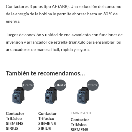
Contactores 3 polos tipo AF (ABB). Una reducción del consumo
de la energía de la bobina le permite ahorrar hasta un 80 % de
energía.
Juegos de conexión y unidad de enclavamiento con funciones de
inversión y arrancador de estrella-triángulo para ensamblar los
arrancadores de manera fácil, rápida y segura.
También te recomendamos…
El
El
El
El
Este
¡Oferta!
¡Oferta!
¡Oferta!
precio
precio
precio
precio
producto
original
actual
original
actual
era:
es:
era:
es:
tiene
$70,23.
$42,14.
$53,43.
$32,06.
múltiples
Contactor
Contactor
FABRICANTE
variantes.
Trifásico
Trifásico
Contactor
Las
SIEMENS
SIEMENS
Trifásico
SIRIUS
SIRIUS
opciones
SIEMENS