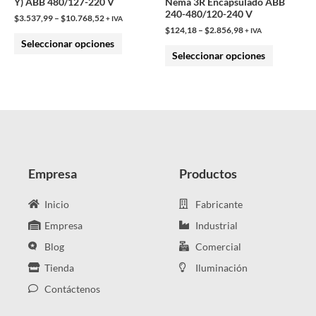
Y) ABB 480/127-220 V
Nema 3R Encapsulado ABB
en
en
240-480/120-240 V
$
3.537,99
–
$
10.768,52
+ IVA
la
la
$
124,18
–
$
2.856,98
+ IVA
Seleccionar opciones
página
página
Seleccionar opciones
de
de
producto
producto
Empresa
Productos
Inicio
Fabricante
Empresa
Industrial
Blog
Comercial
Tienda
Iluminación
Contáctenos